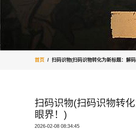
首页
扫码识物(扫码识物转化为新标题：解码
扫码识物(扫码识物转
眼界！)
2026-02-08 08:34:45