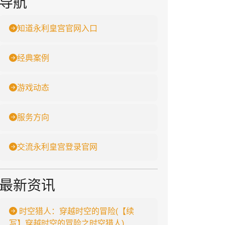
导航
知道永利皇宫官网入口
经典案例
游戏动态
服务方向
交流永利皇宫登录官网
最新资讯
时空猎人：穿越时空的冒险(【续
写】穿越时空的冒险之时空猎人)