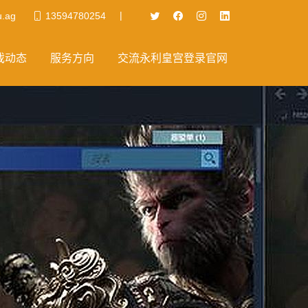
|
.ag
13594780254
戏动态
服务方向
交流永利皇宫登录官网