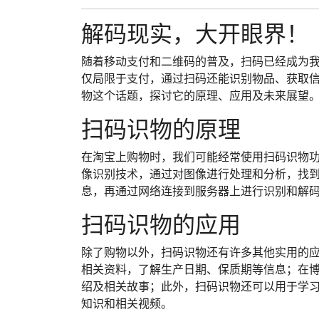
解码现实，大开眼界！
随着移动支付和二维码的普及，扫码已经成为
仅局限于支付，通过扫码还能识别物品、获取
物这个话题，探讨它的原理、应用及未来展望
扫码识物的原理
在淘宝上购物时，我们可能经常使用扫码识物
像识别技术，通过对图像进行处理和分析，找
息，再通过网络连接到服务器上进行识别和解
扫码识物的应用
除了购物以外，扫码识物还有许多其他实用的
相关资料，了解生产日期、保质期等信息；在
绍及相关故事；此外，扫码识物还可以用于学
知识和相关视频。